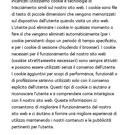
incaricati utilizziamo cookie e tecnologie di
tracciamento simili sul nostro sito web. I cookie sono file
Lenti a contatto e visione
di testo di piccole dimensioni che vengono memorizzati
Nuovo utilizzatore
sul dispositivo dell’utente quando visita un sito web.
L’utente può eliminare i cookie in qualsiasi momento o
Portatore esperto
fare sì che vengano eliminati automaticamente (per i
cookie persistenti dopo un periodo di tempo specificato,
e per i cookie di sessione chiudendo il browser). I cookie
Su Di Noi
necessari per il funzionamento del nostro sito web
Opportunità di lavoro
(
cookie strettamente necessari
) sono sempre attivati
Centro notizie
e possono essere utilizzati senza il consenso dell’utente.
I cookie aggiuntivi per scopi di performance, funzionali o
di profilazione saranno utilizzati solo con il consenso
Legal
esplicito dell’utente. Questi tipi di cookie ci aiutano a
Informativa sulla privacy
riconoscere l’utente e a comprendere come interagisce
con il nostro sito web. Queste informazioni ci
Informativa sui cookie
consentono di migliorare il funzionamento del nostro
Politica sui commenti
sito web e ci aiutano a fornire una migliore esperienza di
utilizzo mantenendo i nostri contenuti e le pubblicità
pertinenti per l’utente.
Gestisci preferenze di consenso