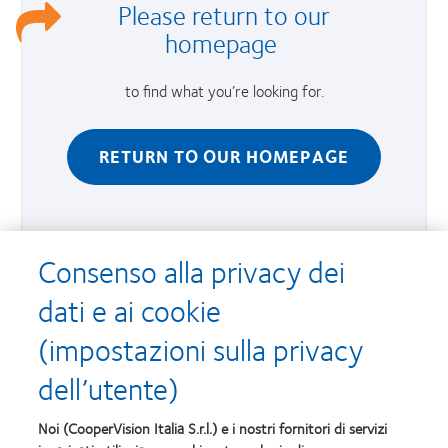
Please
return to our
homepage
to find what you’re looking for.
RETURN TO OUR HOMEPAGE
Consenso alla privacy dei
dati e ai cookie
(impostazioni sulla privacy
I nostri prodotti
dell’utente)
Tecnologia delle lenti a contatto
Noi (CooperVision Italia S.r.l.) e i nostri fornitori di servizi
Trova un ottico