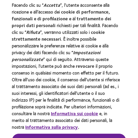
Facendo clic su “
Accetta
”, l’utente acconsente alla
ricezione e all’accesso dei
cookie di performance,
COOPERVISION ITALIA Srl - Società Uninominale
funzionali
e
di profilazione
e al
trattamento dei
Sede Legale: Via Carducci 26, 20123 Milano Codice
propri dati personali
richiesti per tali finalità. Facendo
clic su “
Rifiuta
”, verranno utilizzati solo i
cookie
Fiscale e Numero di iscrizione 10653750157 del
strettamente necessari
. È inoltre possibile
Registro delle Imprese di Milano
personalizzare le preferenze relative ai cookie e alla
R.E.A. Ml 1392359 - Capitale Sociale €
privacy dei dati facendo clic su “
Impostazioni
1.891.569,00 int. vers. - P.IVA 10653750157
personalizzate
” qui di seguito. Attraverso queste
Società soggetta all'altrui attività di direzione e
impostazioni, l’utente può anche
revocare
il proprio
coordinamento ex art. 2497-bis c.c.
consenso in qualsiasi momento con effetto per il futuro.
Sito autorizzato con Aut. Min. 11/01/2024;
Oltre all’uso dei cookie, il consenso dell’utente si riferisce
al trattamento associato dei suoi dati personali (ad es., i
suoi interessi, gli identificatori dell’utente o il suo
Le lenti a contatto
indirizzo IP) per le finalità di performance, funzionali o di
CooperVision
sono dispositivi medici CE0123. Leggere
®
profilazione sopra indicate. Per ulteriori informazioni,
attentamente le avvertenze e le istruzioni d’uso.
consultare la nostra
Informativa sui cookie
e, in
Accertare l’assenza di controindicazioni dal medico
merito al trattamento associato dei dati personali, la
oculista
nostra
Informativa sulla privacy
.