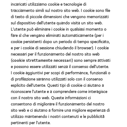
Trova un ottico
incaricati utilizziamo cookie e tecnologie di
tracciamento simili sul nostro sito web. I cookie sono file
Lenti a contatto e visione
di testo di piccole dimensioni che vengono memorizzati
Nuovo utilizzatore
sul dispositivo dell’utente quando visita un sito web.
L’utente può eliminare i cookie in qualsiasi momento o
Portatore esperto
fare sì che vengano eliminati automaticamente (per i
cookie persistenti dopo un periodo di tempo specificato,
e per i cookie di sessione chiudendo il browser). I cookie
Su Di Noi
necessari per il funzionamento del nostro sito web
Opportunità di lavoro
(
cookie strettamente necessari
) sono sempre attivati
Centro notizie
e possono essere utilizzati senza il consenso dell’utente.
I cookie aggiuntivi per scopi di performance, funzionali o
di profilazione saranno utilizzati solo con il consenso
Legal
esplicito dell’utente. Questi tipi di cookie ci aiutano a
Informativa sulla privacy
riconoscere l’utente e a comprendere come interagisce
con il nostro sito web. Queste informazioni ci
Informativa sui cookie
consentono di migliorare il funzionamento del nostro
Politica sui commenti
sito web e ci aiutano a fornire una migliore esperienza di
utilizzo mantenendo i nostri contenuti e le pubblicità
pertinenti per l’utente.
Gestisci preferenze di consenso