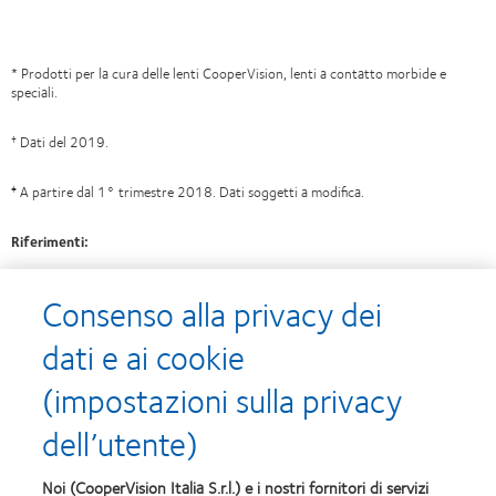
* Prodotti per la cura delle lenti CooperVision, lenti a contatto morbide e
speciali.
Dati del 2019.
†
A partire dal 1° trimestre 2018. Dati soggetti a modifica.
‡
Riferimenti:
CooperVision data on file, 2020.
Consenso alla privacy dei
dati e ai cookie
(impostazioni sulla privacy
I nostri prodotti
dell’utente)
Tecnologia delle lenti a contatto
Noi (CooperVision Italia S.r.l.) e i nostri fornitori di servizi