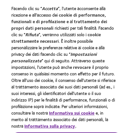
Facendo clic su “
Accetta
”, l’utente acconsente alla
ricezione e all’accesso dei
cookie di performance,
COOPERVISION ITALIA Srl - Società Uninominale
funzionali
e
di profilazione
e al
trattamento dei
propri dati personali
richiesti per tali finalità. Facendo
Sede Legale: Via Carducci 26, 20123 Milano Codice
clic su “
Rifiuta
”, verranno utilizzati solo i
cookie
Fiscale e Numero di iscrizione 10653750157 del
strettamente necessari
. È inoltre possibile
Registro delle Imprese di Milano
personalizzare le preferenze relative ai cookie e alla
R.E.A. Ml 1392359 - Capitale Sociale €
privacy dei dati facendo clic su “
Impostazioni
1.891.569,00 int. vers. - P.IVA 10653750157
personalizzate
” qui di seguito. Attraverso queste
Società soggetta all'altrui attività di direzione e
impostazioni, l’utente può anche
revocare
il proprio
coordinamento ex art. 2497-bis c.c.
consenso in qualsiasi momento con effetto per il futuro.
Sito autorizzato con Aut. Min. 11/01/2024;
Oltre all’uso dei cookie, il consenso dell’utente si riferisce
al trattamento associato dei suoi dati personali (ad es., i
suoi interessi, gli identificatori dell’utente o il suo
Le lenti a contatto
indirizzo IP) per le finalità di performance, funzionali o di
CooperVision
sono dispositivi medici CE0123. Leggere
®
profilazione sopra indicate. Per ulteriori informazioni,
attentamente le avvertenze e le istruzioni d’uso.
consultare la nostra
Informativa sui cookie
e, in
Accertare l’assenza di controindicazioni dal medico
merito al trattamento associato dei dati personali, la
oculista
nostra
Informativa sulla privacy
.