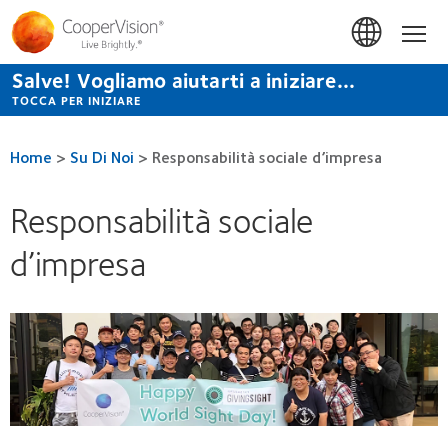
Salta
al
Hom
contenuto
principale
Salve! Vogliamo aiutarti a iniziare...
TOCCA PER INIZIARE
Home
>
Su Di Noi
>
Responsabilità sociale d’impresa
Responsabilità sociale
d’impresa