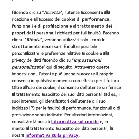
Gestisci preferenze di consenso
Facendo clic su “
Accetta
”, l’utente acconsente alla
ricezione e all’accesso dei
cookie di performance,
COOPERVISION ITALIA Srl - Società Uninominale
funzionali
e
di profilazione
e al
trattamento dei
Sede Legale: Via Carducci 26, 20123 Milano Codice
propri dati personali
richiesti per tali finalità. Facendo
clic su “
Rifiuta
”, verranno utilizzati solo i
cookie
Fiscale e Numero di iscrizione 10653750157 del
strettamente necessari
. È inoltre possibile
Registro delle Imprese di Milano
personalizzare le preferenze relative ai cookie e alla
R.E.A. Ml 1392359 - Capitale Sociale €
privacy dei dati facendo clic su “
Impostazioni
1.891.569,00 int. vers. - P.IVA 10653750157
personalizzate
” qui di seguito. Attraverso queste
Società soggetta all'altrui attività di direzione e
impostazioni, l’utente può anche
revocare
il proprio
coordinamento ex art. 2497-bis c.c.
consenso in qualsiasi momento con effetto per il futuro.
Sito autorizzato con Aut. Min. 11/01/2024;
Oltre all’uso dei cookie, il consenso dell’utente si riferisce
al trattamento associato dei suoi dati personali (ad es., i
suoi interessi, gli identificatori dell’utente o il suo
Le lenti a contatto
indirizzo IP) per le finalità di performance, funzionali o di
CooperVision
sono dispositivi medici CE0123. Leggere
®
profilazione sopra indicate. Per ulteriori informazioni,
attentamente le avvertenze e le istruzioni d’uso.
consultare la nostra
Informativa sui cookie
e, in
Accertare l’assenza di controindicazioni dal medico
merito al trattamento associato dei dati personali, la
oculista
nostra
Informativa sulla privacy
.