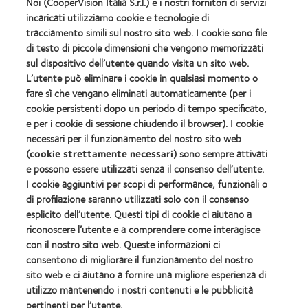
Noi (CooperVision Italia S.r.l.) e i nostri fornitori di servizi
Trova un ottico
incaricati utilizziamo cookie e tecnologie di
tracciamento simili sul nostro sito web. I cookie sono file
Lenti a contatto e visione
di testo di piccole dimensioni che vengono memorizzati
Nuovo utilizzatore
sul dispositivo dell’utente quando visita un sito web.
L’utente può eliminare i cookie in qualsiasi momento o
Portatore esperto
fare sì che vengano eliminati automaticamente (per i
cookie persistenti dopo un periodo di tempo specificato,
e per i cookie di sessione chiudendo il browser). I cookie
Su Di Noi
necessari per il funzionamento del nostro sito web
Opportunità di lavoro
(
cookie strettamente necessari
) sono sempre attivati
Centro notizie
e possono essere utilizzati senza il consenso dell’utente.
I cookie aggiuntivi per scopi di performance, funzionali o
di profilazione saranno utilizzati solo con il consenso
Legal
esplicito dell’utente. Questi tipi di cookie ci aiutano a
Informativa sulla privacy
riconoscere l’utente e a comprendere come interagisce
con il nostro sito web. Queste informazioni ci
Informativa sui cookie
consentono di migliorare il funzionamento del nostro
Politica sui commenti
sito web e ci aiutano a fornire una migliore esperienza di
utilizzo mantenendo i nostri contenuti e le pubblicità
pertinenti per l’utente.