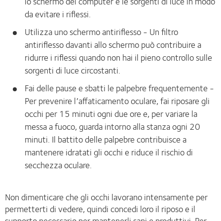
lo schermo del computer e le sorgenti di luce in modo
da evitare i riflessi.
Utilizza uno schermo antiriflesso - Un filtro
antiriflesso davanti allo schermo può contribuire a
ridurre i riflessi quando non hai il pieno controllo sulle
sorgenti di luce circostanti.
Fai delle pause e sbatti le palpebre frequentemente -
Per prevenire l’affaticamento oculare, fai riposare gli
occhi per 15 minuti ogni due ore e, per variare la
messa a fuoco, guarda intorno alla stanza ogni 20
minuti. Il battito delle palpebre contribuisce a
mantenere idratati gli occhi e riduce il rischio di
secchezza oculare.
Non dimenticare che gli occhi lavorano intensamente per
permetterti di vedere, quindi concedi loro il riposo e il
supporto necessario per mantenerli sani e produttivi. Per