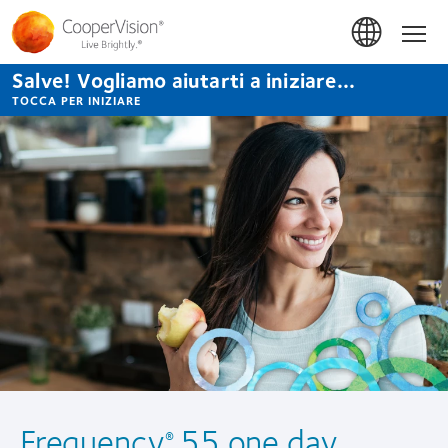
Salta
al
Hom
contenuto
principale
Salve! Vogliamo aiutarti a iniziare...
TOCCA PER INIZIARE
Frequency
55 one day
®