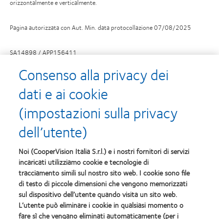
orizzontalmente e verticalmente.
Pagina autorizzata con Aut. Min. data protocollazione 07/08/2025
SA14898 / APP156411
Consenso alla privacy dei
dati e ai cookie
(impostazioni sulla privacy
I nostri prodotti
Tecnologia delle lenti a contatto
dell’utente)
Noi (CooperVision Italia S.r.l.) e i nostri fornitori di servizi
Trova un ottico
incaricati utilizziamo cookie e tecnologie di
tracciamento simili sul nostro sito web. I cookie sono file
Lenti a contatto e visione
di testo di piccole dimensioni che vengono memorizzati
Nuovo utilizzatore
sul dispositivo dell’utente quando visita un sito web.
L’utente può eliminare i cookie in qualsiasi momento o
Portatore esperto
fare sì che vengano eliminati automaticamente (per i