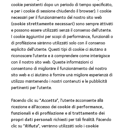
cookie persistenti dopo un periodo di tempo specificato,
Su Di Noi
e per i cookie di sessione chiudendo il browser). I cookie
necessari per il funzionamento del nostro sito web
Opportunità di lavoro
(
cookie strettamente necessari
) sono sempre attivati
Centro notizie
e possono essere utilizzati senza il consenso dell’utente.
I cookie aggiuntivi per scopi di performance, funzionali o
di profilazione saranno utilizzati solo con il consenso
Legal
esplicito dell’utente. Questi tipi di cookie ci aiutano a
Informativa sulla privacy
riconoscere l’utente e a comprendere come interagisce
con il nostro sito web. Queste informazioni ci
Informativa sui cookie
consentono di migliorare il funzionamento del nostro
Politica sui commenti
sito web e ci aiutano a fornire una migliore esperienza di
utilizzo mantenendo i nostri contenuti e le pubblicità
pertinenti per l’utente.
Gestisci preferenze di consenso
Facendo clic su “
Accetta
”, l’utente acconsente alla
ricezione e all’accesso dei
cookie di performance,
COOPERVISION ITALIA Srl - Società Uninominale
funzionali
e
di profilazione
e al
trattamento dei
Sede Legale: Via Carducci 26, 20123 Milano Codice
propri dati personali
richiesti per tali finalità. Facendo
clic su “
Rifiuta
”, verranno utilizzati solo i
cookie
Fiscale e Numero di iscrizione 10653750157 del