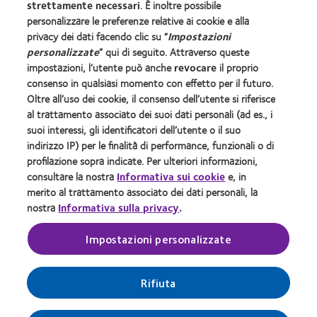
strettamente necessari
. È inoltre possibile
Registro delle Imprese di Milano
personalizzare le preferenze relative ai cookie e alla
R.E.A. Ml 1392359 - Capitale Sociale €
privacy dei dati facendo clic su “
Impostazioni
1.891.569,00 int. vers. - P.IVA 10653750157
personalizzate
” qui di seguito. Attraverso queste
Società soggetta all'altrui attività di direzione e
impostazioni, l’utente può anche
revocare
il proprio
coordinamento ex art. 2497-bis c.c.
consenso in qualsiasi momento con effetto per il futuro.
Sito autorizzato con Aut. Min. 11/01/2024;
Oltre all’uso dei cookie, il consenso dell’utente si riferisce
al trattamento associato dei suoi dati personali (ad es., i
suoi interessi, gli identificatori dell’utente o il suo
Le lenti a contatto
indirizzo IP) per le finalità di performance, funzionali o di
CooperVision
sono dispositivi medici CE0123. Leggere
®
profilazione sopra indicate. Per ulteriori informazioni,
attentamente le avvertenze e le istruzioni d’uso.
consultare la nostra
Informativa sui cookie
e, in
Accertare l’assenza di controindicazioni dal medico
merito al trattamento associato dei dati personali, la
oculista
nostra
Informativa sulla privacy
.
Impostazioni personalizzate
In ottemperanza alle linee guida emanate dal Ministero della Salute le immagini e i testi
pubblicati in questa sezione del sito internet sono stati preventivamente autorizzati dal
Ministero della salute stesso.
È vietata la riproduzione, copia e/o pubblicazione di immagini e testi contenuti in questa
Rifiuta
sezione del sito. Ogni uso illegittimo sarà perseguito a norma di legge.