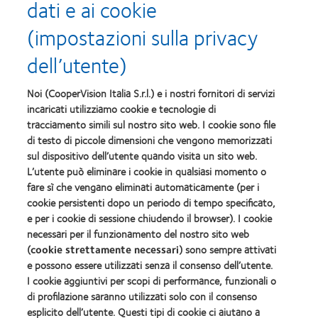
dati e ai cookie
(impostazioni sulla privacy
I nostri prodotti
Tecnologia delle lenti a contatto
dell’utente)
Noi (CooperVision Italia S.r.l.) e i nostri fornitori di servizi
Trova un ottico
incaricati utilizziamo cookie e tecnologie di
tracciamento simili sul nostro sito web. I cookie sono file
Lenti a contatto e visione
di testo di piccole dimensioni che vengono memorizzati
Nuovo utilizzatore
sul dispositivo dell’utente quando visita un sito web.
L’utente può eliminare i cookie in qualsiasi momento o
Portatore esperto
fare sì che vengano eliminati automaticamente (per i
cookie persistenti dopo un periodo di tempo specificato,
Su Di Noi
e per i cookie di sessione chiudendo il browser). I cookie
necessari per il funzionamento del nostro sito web
Opportunità di lavoro
(
cookie strettamente necessari
) sono sempre attivati
Centro notizie
e possono essere utilizzati senza il consenso dell’utente.
I cookie aggiuntivi per scopi di performance, funzionali o
di profilazione saranno utilizzati solo con il consenso
Legal
esplicito dell’utente. Questi tipi di cookie ci aiutano a