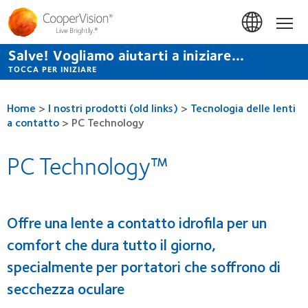
Salta
al
Hom
contenuto
principale
Salve! Vogliamo aiutarti a iniziare...
TOCCA PER INIZIARE
Home
>
I nostri prodotti (old links)
>
Tecnologia delle lenti
a contatto
>
PC Technology
PC Technology™
Offre una lente a contatto idrofila per un
comfort che dura tutto il giorno,
specialmente per portatori che soffrono di
secchezza oculare