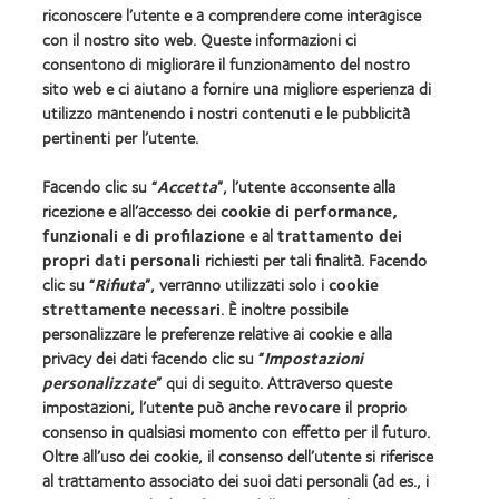
Informativa sulla privacy
riconoscere l’utente e a comprendere come interagisce
con il nostro sito web. Queste informazioni ci
Informativa sui cookie
consentono di migliorare il funzionamento del nostro
Politica sui commenti
sito web e ci aiutano a fornire una migliore esperienza di
utilizzo mantenendo i nostri contenuti e le pubblicità
pertinenti per l’utente.
Gestisci preferenze di consenso
Facendo clic su “
Accetta
”, l’utente acconsente alla
ricezione e all’accesso dei
cookie di performance,
COOPERVISION ITALIA Srl - Società Uninominale
funzionali
e
di profilazione
e al
trattamento dei
Sede Legale: Via Carducci 26, 20123 Milano Codice
propri dati personali
richiesti per tali finalità. Facendo
clic su “
Rifiuta
”, verranno utilizzati solo i
cookie
Fiscale e Numero di iscrizione 10653750157 del
strettamente necessari
. È inoltre possibile
Registro delle Imprese di Milano
personalizzare le preferenze relative ai cookie e alla
R.E.A. Ml 1392359 - Capitale Sociale €
privacy dei dati facendo clic su “
Impostazioni
1.891.569,00 int. vers. - P.IVA 10653750157
personalizzate
” qui di seguito. Attraverso queste
Società soggetta all'altrui attività di direzione e
impostazioni, l’utente può anche
revocare
il proprio
coordinamento ex art. 2497-bis c.c.
consenso in qualsiasi momento con effetto per il futuro.
Sito autorizzato con Aut. Min. 11/01/2024;
Oltre all’uso dei cookie, il consenso dell’utente si riferisce
al trattamento associato dei suoi dati personali (ad es., i