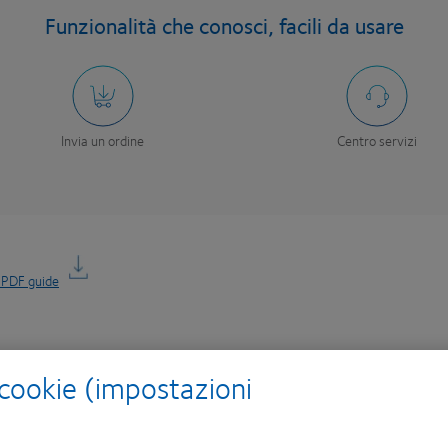
Funzionalità che conosci, facili da usare
Invia un ordine
Centro servizi
PDF guide
 cookie (impostazioni
Il tuo feedback
seguenti orari: lunedì –
Visita il nostro nuovo sito e-