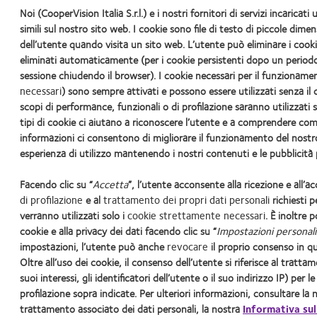
Noi (CooperVision Italia S.r.l.) e i nostri fornitori di servizi incarica
venerdì: dalle 9 alle 13 e dalle 14 alle 18
simili sul nostro sito web. I cookie sono file di testo di piccole di
dell’utente quando visita un sito web. L’utente può eliminare i coo
Contattaci >
eliminati automaticamente (per i cookie persistenti dopo un periodo 
sessione chiudendo il browser). I cookie necessari per il funzioname
necessari
) sono sempre attivati e possono essere utilizzati senza il 
scopi di performance, funzionali o di profilazione saranno utilizzati 
tipi di cookie ci aiutano a riconoscere l’utente e a comprendere com
informazioni ci consentono di migliorare il funzionamento del nostro
I nostri prodotti
Contattaci
Cookie policy
Politica sui com
esperienza di utilizzo mantenendo i nostri contenuti e le pubblicità p
Facendo clic su “
Accetta
”, l’utente acconsente alla ricezione e all’a
Sede Legale: Via Carducci 
di profilazione
e al
trattamento dei propri dati personali
richiesti pe
R.E
verranno utilizzati solo i
cookie strettamente necessari
. È inoltre 
So
cookie e alla privacy dei dati facendo clic su “
Impostazioni personal
impostazioni, l’utente può anche
revocare
il proprio consenso in qu
®
Le lenti a contatto CooperVision
sono dispositivi me
Oltre all’uso dei cookie, il consenso dell’utente si riferisce al tratta
In ottemperanza alle linee guida emanate dal Minister
suoi interessi, gli identificatori dell’utente o il suo indirizzo IP) per l
È vietata la riproduzione, cop
profilazione sopra indicate. Per ulteriori informazioni, consultare la
trattamento associato dei dati personali, la nostra
Informativa sul