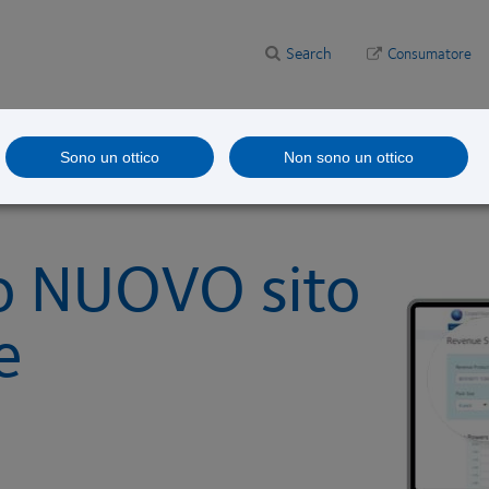
Search
Consumatore
are
Studi clinici
Sono un ottico
Non sono un ottico
ro NUOVO sito
e