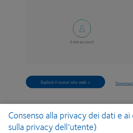
Il mio account
Esplora il nuovo sito web >
Download 
Consenso alla privacy dei dati e ai
Cerchi aiuto?
sulla privacy dell’utente)
Il nostro Customer Service è attivo con i 