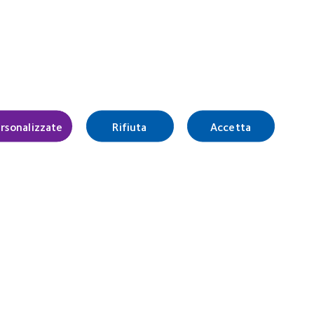
empre più al passo con le tue esigenze.
back >
rsonalizzate
Rifiuta
Accetta
Italia (Italy)
Accedi
tro delle Imprese di Milano
0157
.c.
re l’assenza di controindicazioni dal medico oculista
vamente autorizzati dal Ministero della salute stesso.
rà perseguito a norma di legge.