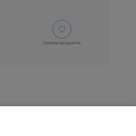
Gestione del paziente
 è importante
commerce e raccontaci la tua opinione.