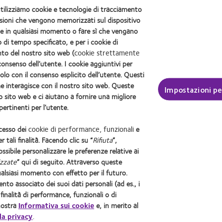
ti utilizziamo cookie e tecnologie di tracciamento
Questo ci aiuterà ad essere s
mensioni che vengono memorizzati sul dispositivo
kie in qualsiasi momento o fare sì che vengano
Clicca qui per lasciare il tuo feed
di tempo specificato, e per i cookie di
nto del nostro sito web (
cookie strettamente
consenso dell’utente. I cookie aggiuntivi per
solo con il consenso esplicito dell’utente. Questi
e interagisce con il nostro sito web. Queste
Impostazioni pe
 sito web e ci aiutano a fornire una migliore
menti
Politica sulla privacy
Consumer site
Gestisci preferenze di consenso
ertinenti per l’utente.
COOPERVISION ITALIA Srl - Società Uninominale
ccesso dei
cookie di performance, funzionali
e
26, 20123 Milano Codice Fiscale e Numero di iscrizione 10653750157 del Regis
r tali finalità. Facendo clic su “
Rifiuta
”,
.A. Ml 1392359 - Capitale Sociale € 1.891.569,00 int. vers. - P.IVA 1065375
possibile personalizzare le preferenze relative ai
cietà soggetta all'altrui attività di direzione e coordinamento ex art. 2497-bis c
izzate
” qui di seguito. Attraverso queste
Sito autorizzato con Aut. Min. 11/01/2024;
alsiasi momento con effetto per il futuro.
dici CE0123. Leggere attentamente le avvertenze e le istruzioni d’uso. Accerta
mento associato dei suoi dati personali (ad es., i
o della Salute le immagini e i testi pubblicati in questa sezione del sito internet sono stati preventi
e finalità di performance, funzionali o di
ia e/o pubblicazione di immagini e testi contenuti in questa sezione del sito. Ogni uso illegittimo sa
 nostra
Informativa sui cookie
e, in merito al
© 2026
CooperVision
|
Parte di
CooperCompanies
la privacy
.