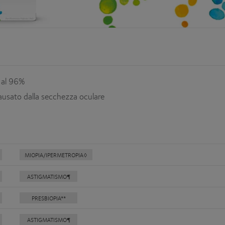
e al 96%
causato dalla secchezza oculare
MIOPIA/IPERMETROPIA◊
ASTIGMATISMO¶
PRESBIOPIA**
ASTIGMATISMO¶