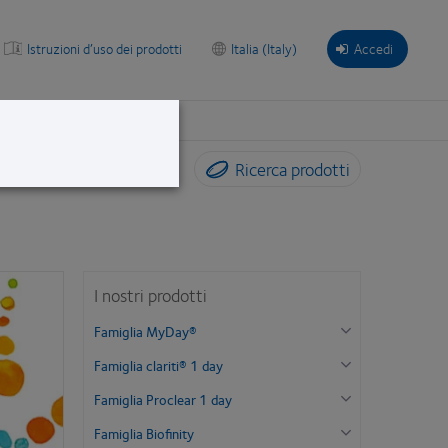
Istruzioni d’uso dei prodotti
Italia (Italy)
Accedi
Ricerca prodotti
I nostri prodotti
Famiglia MyDay®
Famiglia clariti® 1 day
Famiglia Proclear 1 day
Famiglia Biofinity