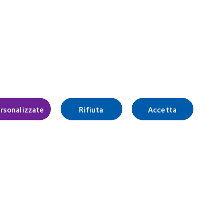
rsonalizzate
Rifiuta
Accetta
Italia (Italy)
Accedi
tro delle Imprese di Milano
0157
.c.
re l’assenza di controindicazioni dal medico oculista
vamente autorizzati dal Ministero della salute stesso.
rà perseguito a norma di legge.