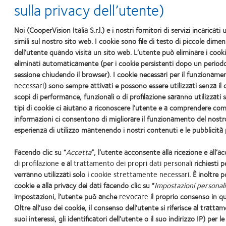
sulla privacy dell’utente)
contatto Proclear.
Noi (CooperVision Italia S.r.l.) e i nostri fornitori di servizi incarica
simili sul nostro sito web. I cookie sono file di testo di piccole di
dell’utente quando visita un sito web. L’utente può eliminare i coo
eliminati automaticamente (per i cookie persistenti dopo un periodo 
sessione chiudendo il browser). I cookie necessari per il funzioname
necessari
) sono sempre attivati e possono essere utilizzati senza il 
scopi di performance, funzionali o di profilazione saranno utilizzati 
tipi di cookie ci aiutano a riconoscere l’utente e a comprendere com
informazioni ci consentono di migliorare il funzionamento del nostro
I nostri prodotti
Contattaci
Cookie policy
Politica sui com
esperienza di utilizzo mantenendo i nostri contenuti e le pubblicità p
Facendo clic su “
Accetta
”, l’utente acconsente alla ricezione e all’a
Sede Legale: Via Carducci 
di profilazione
e al
trattamento dei propri dati personali
richiesti pe
R.E
verranno utilizzati solo i
cookie strettamente necessari
. È inoltre 
So
cookie e alla privacy dei dati facendo clic su “
Impostazioni personal
impostazioni, l’utente può anche
revocare
il proprio consenso in qu
®
Le lenti a contatto CooperVision
sono dispositivi me
Oltre all’uso dei cookie, il consenso dell’utente si riferisce al tratta
In ottemperanza alle linee guida emanate dal Minister
suoi interessi, gli identificatori dell’utente o il suo indirizzo IP) per l
È vietata la riproduzione, cop