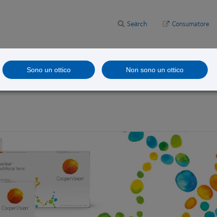
Search
Consumatore
are
Studi clinici
Sono un ottico
Non sono un ottico