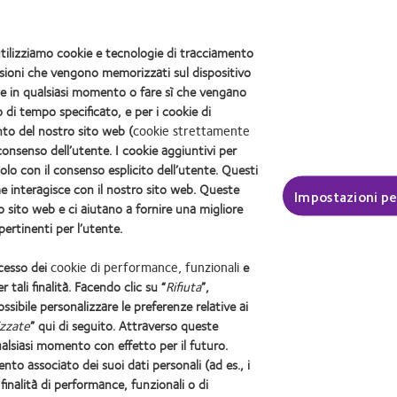
ti utilizziamo cookie e tecnologie di tracciamento
mensioni che vengono memorizzati sul dispositivo
kie in qualsiasi momento o fare sì che vengano
di tempo specificato, e per i cookie di
nto del nostro sito web (
cookie strettamente
consenso dell’utente. I cookie aggiuntivi per
solo con il consenso esplicito dell’utente. Questi
e interagisce con il nostro sito web. Queste
Impostazioni pe
 sito web e ci aiutano a fornire una migliore
menti
Politica sulla privacy
Consumer site
Gestisci preferenze di consenso
ertinenti per l’utente.
COOPERVISION ITALIA Srl - Società Uninominale
ccesso dei
cookie di performance, funzionali
e
26, 20123 Milano Codice Fiscale e Numero di iscrizione 10653750157 del Regis
r tali finalità. Facendo clic su “
Rifiuta
”,
.A. Ml 1392359 - Capitale Sociale € 1.891.569,00 int. vers. - P.IVA 1065375
possibile personalizzare le preferenze relative ai
cietà soggetta all'altrui attività di direzione e coordinamento ex art. 2497-bis c
izzate
” qui di seguito. Attraverso queste
Sito autorizzato con Aut. Min. 11/01/2024;
alsiasi momento con effetto per il futuro.
dici CE0123. Leggere attentamente le avvertenze e le istruzioni d’uso. Accerta
mento associato dei suoi dati personali (ad es., i
o della Salute le immagini e i testi pubblicati in questa sezione del sito internet sono stati preventi
e finalità di performance, funzionali o di
ia e/o pubblicazione di immagini e testi contenuti in questa sezione del sito. Ogni uso illegittimo sa