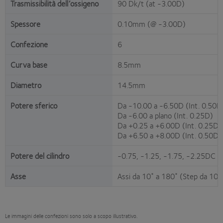
Trasmissibilità dell’ossigeno
90 Dk/t (at -3.00D)
Spessore
0.10mm (@ -3.00D)
Confezione
6
Curva base
8.5mm
Diametro
14.5mm
Potere sferico
Da -10.00 a -6.50D (Int. 0.50D
Da -6.00 a plano (Int. 0.25D)
Da +0.25 a +6.00D (Int. 0.25D)
Da +6.50 a +8.00D (Int. 0.50D)
Potere del cilindro
-0.75, -1.25, -1.75, -2.25DC
Asse
Assi da 10˚ a 180˚ (Step da 10˚
Le immagini delle confezioni sono solo a scopo illustrativo.