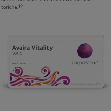
‡2
toriche.