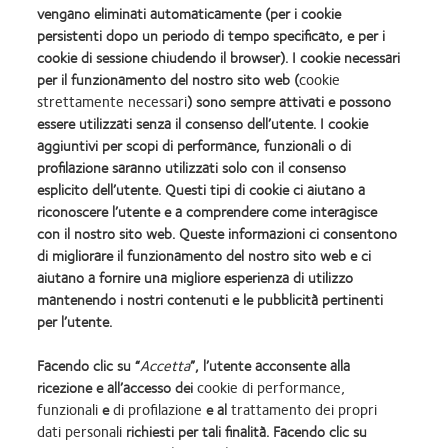
vengano eliminati automaticamente (per i cookie
persistenti dopo un periodo di tempo specificato, e per i
cookie di sessione chiudendo il browser). I cookie necessari
per il funzionamento del nostro sito web (
cookie
strettamente necessari
) sono sempre attivati e possono
essere utilizzati senza il consenso dell’utente. I cookie
aggiuntivi per scopi di performance, funzionali o di
profilazione saranno utilizzati solo con il consenso
I nostri prodotti
Politica sulla privacy
esplicito dell’utente. Questi tipi di cookie ci aiutano a
Contattaci
Consumer site
riconoscere l’utente e a comprendere come interagisce
Cookie policy
Gestisci preferenze di consenso
con il nostro sito web. Queste informazioni ci consentono
Politica sui commenti
di migliorare il funzionamento del nostro sito web e ci
aiutano a fornire una migliore esperienza di utilizzo
mantenendo i nostri contenuti e le pubblicità pertinenti
Accedi
per l’utente.
Facendo clic su “
Accetta
”, l’utente acconsente alla
Italia (Italy)
ricezione e all’accesso dei
cookie di performance,
funzionali
e
di profilazione
e al
trattamento dei propri
dati personali
richiesti per tali finalità. Facendo clic su
COOPERVISION ITALIA Srl - Società Uninominale