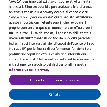
“
Rifiuta
”, verranno utilizzati solo i
cookie strettamente
Sede Legale: Via Carducci 26, 20123 Milano Codice Fiscale e Numero
necessari
. È inoltre possibile personalizzare le preferenze
di iscrizione 10653750157 del Registro delle Imprese di Milano
relative ai cookie e alla privacy dei dati facendo clic su
R.E.A. Ml 1392359 - Capitale Sociale € 1.891.569,00 int. vers. - P.IVA
“
Impostazioni personalizzate
” qui di seguito. Attraverso
10653750157
queste impostazioni, l’utente può anche
revocare
il
Società soggetta all'altrui attività di direzione e coordinamento ex art.
proprio consenso in qualsiasi momento con effetto per il
2497-bis c.c.
futuro. Oltre all’uso dei cookie, il consenso dell’utente si
Sito autorizzato con Aut. Min. 11/01/2024;
riferisce al trattamento associato dei suoi dati personali
®
Le lenti a contatto CooperVision
sono dispositivi medici CE0123.
(ad es., i suoi interessi, gli identificatori dell’utente o il suo
Leggere attentamente le avvertenze e le istruzioni d’uso. Accertare
indirizzo IP) per le finalità di performance, funzionali o di
l’assenza di controindicazioni dal medico oculista
profilazione sopra indicate. Per ulteriori informazioni,
In ottemperanza alle linee guida emanate dal Ministero della Salute le immagini e i testi
consultare la nostra
Informativa sui cookie
e, in merito
pubblicati in questa sezione del sito internet sono stati preventivamente autorizzati dal
al trattamento associato dei dati personali, la nostra
Ministero della salute stesso.
Informativa sulla privacy
.
È vietata la riproduzione, copia e/o pubblicazione di immagini e testi contenuti in questa
sezione del sito. Ogni uso illegittimo sarà perseguito a norma di legge.
© 2026
CooperVision
|
Impostazioni personalizzate
Parte di
CooperCompanies
Rifiuta