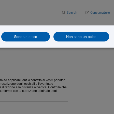
Search
Consumatore
are
Studi clinici
Sono un ottico
Non sono un ottico
ciato