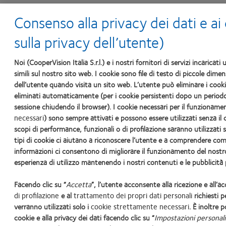
Consenso alla privacy dei dati e ai
sulla privacy dell’utente)
Noi (CooperVision Italia S.r.l.) e i nostri fornitori di servizi incarica
simili sul nostro sito web. I cookie sono file di testo di piccole di
dell’utente quando visita un sito web. L’utente può eliminare i coo
Limitare l'uso previsto a scopi educative.
eliminati automaticamente (per i cookie persistenti dopo un periodo 
sessione chiudendo il browser). I cookie necessari per il funzioname
necessari
) sono sempre attivati e possono essere utilizzati senza il 
scopi di performance, funzionali o di profilazione saranno utilizzati 
tipi di cookie ci aiutano a riconoscere l’utente e a comprendere com
informazioni ci consentono di migliorare il funzionamento del nostro
I nostri prodotti
Contattaci
Cookie policy
Politica sui com
esperienza di utilizzo mantenendo i nostri contenuti e le pubblicità p
Facendo clic su “
Accetta
”, l’utente acconsente alla ricezione e all’a
Sede Legale: Via Carducci 
di profilazione
e al
trattamento dei propri dati personali
richiesti pe
R.E
verranno utilizzati solo i
cookie strettamente necessari
. È inoltre 
So
cookie e alla privacy dei dati facendo clic su “
Impostazioni personal