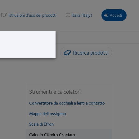
Istruzioni d’uso dei prodotti
Italia (Italy)
Accedi
Ricerca prodotti
Strumenti e calcolatori
Convertitore da occhiali a lenti a contatto
Mappe dell'ossigeno
Scala di Efron
Calcolo Cilindro Crociato