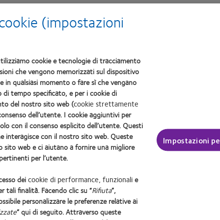
 cookie (impostazioni
ti utilizziamo cookie e tecnologie di tracciamento
mensioni che vengono memorizzati sul dispositivo
kie in qualsiasi momento o fare sì che vengano
di tempo specificato, e per i cookie di
nto del nostro sito web (
cookie strettamente
consenso dell’utente. I cookie aggiuntivi per
solo con il consenso esplicito dell’utente. Questi
e interagisce con il nostro sito web. Queste
Impostazioni pe
 sito web e ci aiutano a fornire una migliore
menti
Politica sulla privacy
Consumer site
Gestisci preferenze di consenso
ertinenti per l’utente.
COOPERVISION ITALIA Srl - Società Uninominale
ccesso dei
cookie di performance, funzionali
e
26, 20123 Milano Codice Fiscale e Numero di iscrizione 10653750157 del Regis
r tali finalità. Facendo clic su “
Rifiuta
”,
.A. Ml 1392359 - Capitale Sociale € 1.891.569,00 int. vers. - P.IVA 1065375
possibile personalizzare le preferenze relative ai
cietà soggetta all'altrui attività di direzione e coordinamento ex art. 2497-bis c
izzate
” qui di seguito. Attraverso queste
Sito autorizzato con Aut. Min. 11/01/2024;