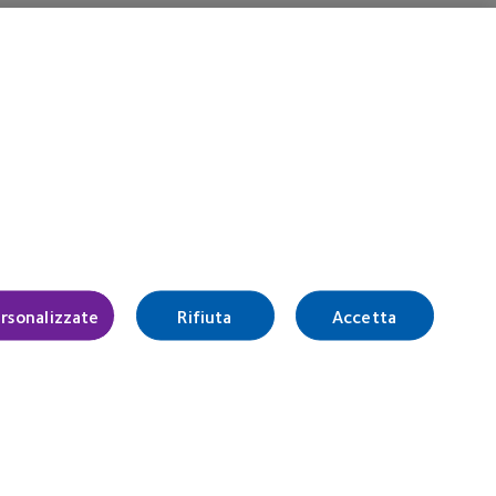
rsonalizzate
Rifiuta
Accetta
Italia (Italy)
Accedi
tro delle Imprese di Milano
0157
.c.