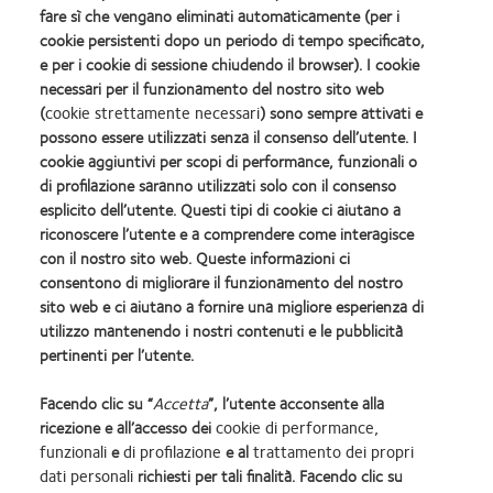
fare sì che vengano eliminati automaticamente (per i
cookie persistenti dopo un periodo di tempo specificato,
e per i cookie di sessione chiudendo il browser). I cookie
necessari per il funzionamento del nostro sito web
(
cookie strettamente necessari
) sono sempre attivati e
possono essere utilizzati senza il consenso dell’utente. I
cookie aggiuntivi per scopi di performance, funzionali o
di profilazione saranno utilizzati solo con il consenso
esplicito dell’utente. Questi tipi di cookie ci aiutano a
riconoscere l’utente e a comprendere come interagisce
con il nostro sito web. Queste informazioni ci
I nostri prodotti
Politica sulla privacy
consentono di migliorare il funzionamento del nostro
Contattaci
Consumer site
sito web e ci aiutano a fornire una migliore esperienza di
Cookie policy
Gestisci preferenze di consenso
utilizzo mantenendo i nostri contenuti e le pubblicità
Politica sui commenti
pertinenti per l’utente.
Facendo clic su “
Accetta
”, l’utente acconsente alla
Accedi
ricezione e all’accesso dei
cookie di performance,
funzionali
e
di profilazione
e al
trattamento dei propri
dati personali
richiesti per tali finalità. Facendo clic su
Italia (Italy)