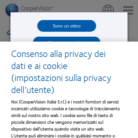
Salta
al
contenuto
principale
Sono un ottico
Ricerca prodotti
Non sono un ottico
Video tutorial ordine trial
Consenso alla privacy dei
Biofinity Toric Multifocal
dati e ai cookie
(impostazioni sulla privacy
Video tutorial che descrive i 4 passaggi per l'ordine dei trial di
dell’utente)
Biofinity Toric Multifocal, lente ideale per i portatori di lenti a
contatto astigmatici e presbiti
Noi (CooperVision Italia S.r.l.) e i nostri fornitori di servizi
incaricati utilizziamo cookie e tecnologie di tracciamento
simili sul nostro sito web. I cookie sono file di testo di
piccole dimensioni che vengono memorizzati sul
dispositivo dell’utente quando visita un sito web.
L’utente può eliminare i cookie in qualsiasi momento o