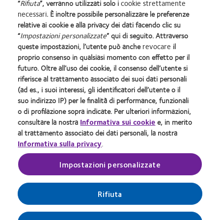
“
Rifiuta
”, verranno utilizzati solo i
cookie strettamente
necessari
. È inoltre possibile personalizzare le preferenze
relative ai cookie e alla privacy dei dati facendo clic su
COOPERVISION ITALIA Srl - Società Uninominale
“
Impostazioni personalizzate
” qui di seguito. Attraverso
Sede Legale: Via Carducci 26, 20123 Milano Codice Fiscale e Numero
queste impostazioni, l’utente può anche
revocare
il
di iscrizione 10653750157 del Registro delle Imprese di Milano
proprio consenso in qualsiasi momento con effetto per il
R.E.A. Ml 1392359 - Capitale Sociale € 1.891.569,00 int. vers. - P.IVA
futuro. Oltre all’uso dei cookie, il consenso dell’utente si
10653750157
riferisce al trattamento associato dei suoi dati personali
Società soggetta all'altrui attività di direzione e coordinamento ex art.
(ad es., i suoi interessi, gli identificatori dell’utente o il
2497-bis c.c.
suo indirizzo IP) per le finalità di performance, funzionali
Sito autorizzato con Aut. Min. 11/01/2024;
o di profilazione sopra indicate. Per ulteriori informazioni,
®
Le lenti a contatto CooperVision
sono dispositivi medici CE0123.
consultare la nostra
Informativa sui cookie
e, in merito
Leggere attentamente le avvertenze e le istruzioni d’uso. Accertare
al trattamento associato dei dati personali, la nostra
l’assenza di controindicazioni dal medico oculista
Informativa sulla privacy
.
In ottemperanza alle linee guida emanate dal Ministero della Salute le immagini e i testi
pubblicati in questa sezione del sito internet sono stati preventivamente autorizzati dal
Impostazioni personalizzate
Ministero della salute stesso.
È vietata la riproduzione, copia e/o pubblicazione di immagini e testi contenuti in questa
sezione del sito. Ogni uso illegittimo sarà perseguito a norma di legge.
Rifiuta
© 2026
CooperVision
|
Parte di
CooperCompanies